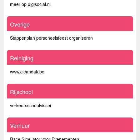
meer op digisocial.nl
Overige
Stappenplan personeelsfeest organiseren
Reiniging
www.cleandak.be
Rijschool
verkeersschoolvisser
Verhuur
Race Simulator voor Evenementen