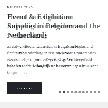
HANS
De rol van ligbox en
kalveriglo in moderne
veehouderij
In de wereld van de intensieve veehouderij is
diercomfort niet langer een luxe, maar een
noodzakelijke investering. Bij Van Winkoop & Zn
staat het welzijn van kalveren centraal. In dit artikel
bespreken ...
Lees verder